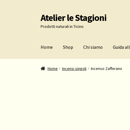
Atelier le Stagioni
Vai
Vai
alla
al
Prodotti naturali in Ticino
navigazione
contenuto
Home
Shop
Chi siamo
Guida al
Home
Incensi singoli
Incenso Zafferano