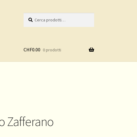
Cerca:
Cerca
CHF
0.00
0 prodotti
o Zafferano