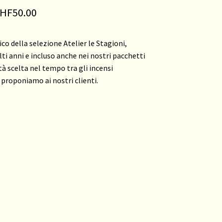
Fascia
HF
50.00
di
co della selezione Atelier le Stagioni,
prezzo:
ti anni e incluso anche nei nostri pacchetti
da
tà scelta nel tempo tra gli incensi
 proponiamo ai nostri clienti.
CHF5.00
a
CHF50.00