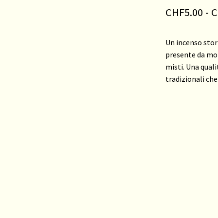
CHF
5.00
-
C
Un incenso stori
presente da mol
misti. Una quali
tradizionali che